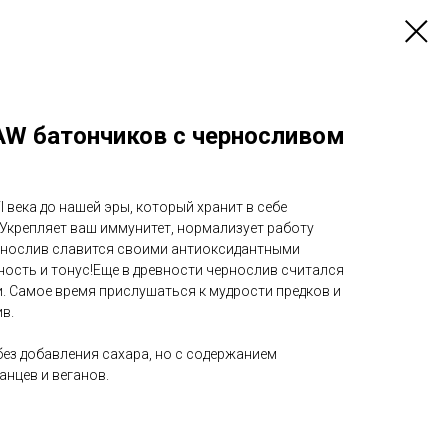
AW батончиков с черносливом
 века до нашей эры, который хранит в себе
. Укрепляет ваш иммунитет, нормализует работу
ернослив славится своими антиоксидантными
ность и тонус!Еще в древности чернослив считался
и. Самое время прислушаться к мудрости предков и
в.
 без добавления сахара, но с содержанием
анцев и веганов.