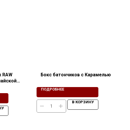
х RAW
Бокс батончиков с Карамелью
лайской
ью
ПОДРОБНЕЕ
В КОРЗИНУ
НУ