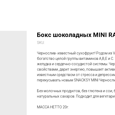
Бокс шоколадных MINI R
SKU:
Чернослив- известный сухофрукт! Родом из VI
богатство целой группы витаминов A,B,E и C
желудка и сердечно-сосудистой системы. Ч
свойствами, дарит энергию, повышает актив
известным средством от стресса и депресси
перекусывать новым SNACKSY MINI Черносли
Без молочных продуктов, без глютена и сои,
натуральных сахаров. Подходит для вегетари
МАССА НЕТТО 20г.