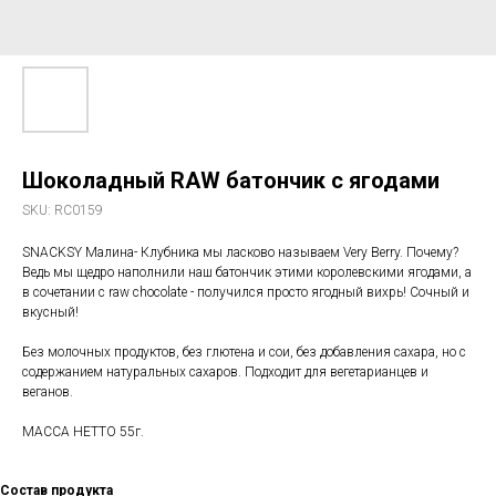
Шоколадный RAW батончик с ягодами
SKU:
RC0159
SNACKSY Малина- Клубника мы ласково называем Very Berry. Почему?
Ведь мы щедро наполнили наш батончик этими королевскими ягодами, а
в сочетании с raw chocolate - получился просто ягодный вихрь! Сочный и
вкусный!
Без молочных продуктов, без глютена и сои, без добавления сахара, но с
содержанием натуральных сахаров. Подходит для вегетарианцев и
веганов.
МАССА НЕТТО 55г.
Состав продукта